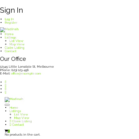
Sign In
Log In
Register
Home
Listings
List View
Map View
Claim Listing
Contact
Our Office
12345 Little Lonsdale St, Melbourne
Phone: (123) 123-456
E-Mail:
office@example.com
Home
Listings
List View
Map View
Claim Listing
Contact
0
No products in the cart.