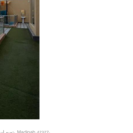
حي الغابة،، DMDA7618، 7618 تميم ابن معبد، 3370،, Madinah 42327،